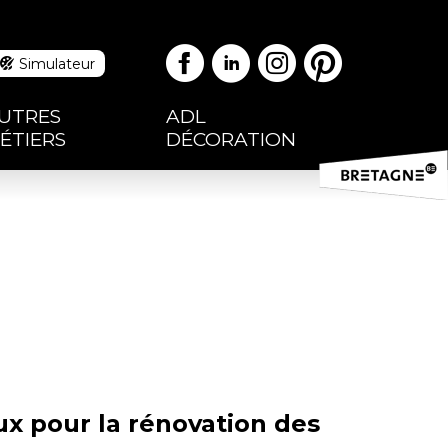
Facebook
Linkedin
Instag
Pinte
Simulateur
UTRES
ADL
ÉTIERS
DÉCORATION
aux
pour la rénovation des