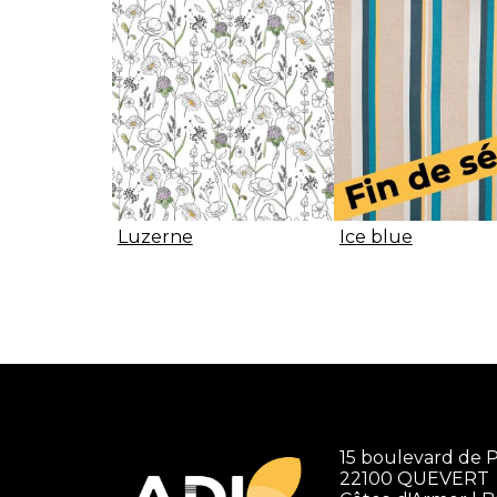
Luzerne
Ice blue
ADL
15 boulevard de P
Décoration
22100
QUEVERT