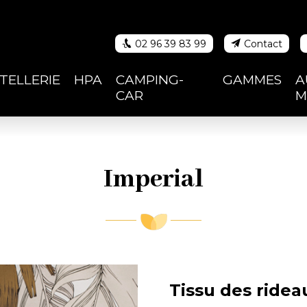
02 96 39 83 99
Contact
eil
TELLERIE
HPA
CAMPING-
GAMMES
A
CAR
M
u
Imperial
Tissu des
ride