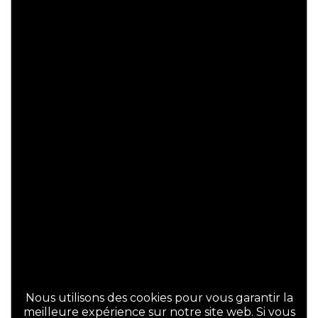
Cette innovation vous offre un entretien réduit
dans la mesure où les traces de doigts, tâches
légères … s’en trouvent très atténuées par
rapport à un envers blanc traditionnel.
Entretien tissu :
lavage à 30°C. Repassage à
fer doux sur l’envers.
Composition tissu :
100 % polyester, 260
grammes au m². Montage possible avec
ruflettes à passants ou œillets.
SIMULATEUR
DEMANDE D'ÉCHANTILLON
DEMANDE DE DEVIS
Produits apparentés
Nous utilisons des cookies pour vous garantir la
meilleure expérience sur notre site web. Si vous