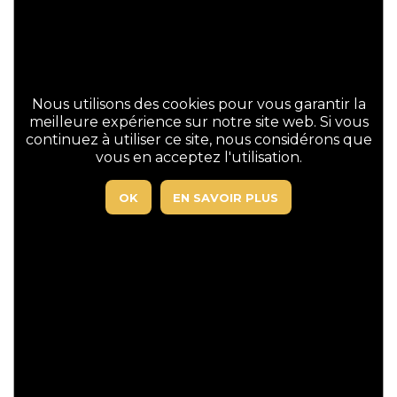
Gros grain baltic
Nous utilisons des cookies pour vous garantir la
meilleure expérience sur notre site web. Si vous
continuez à utiliser ce site, nous considérons que
vous en acceptez l'utilisation.
OK
EN SAVOIR PLUS
Gros grain jaune