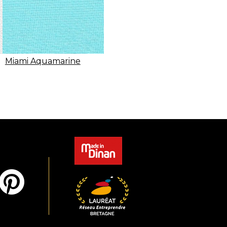
Miami Aquamarine
book
nkedin
Instagram
Pinterest