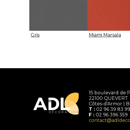
Gris
Miami Marsala
ADL
15 boulevard de P
Décoration
22100
QUEVERT
Côtes-d'Armor | 
T :
02 96 39 83 9
F :
02 96 396 359
contact@adldeco