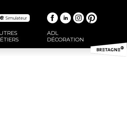
Facebook
Linkedin
Instag
Pinte
Simulateur
UTRES
ADL
ÉTIERS
DÉCORATION