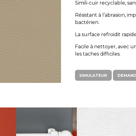
Simili-cuir recyclable, sa
Résistant à l’abrasion, im
bactérien.
La surface refroidit rapi
Facile à nettoyer, avec u
les taches difficiles.
SIMULATEUR
DEMAND