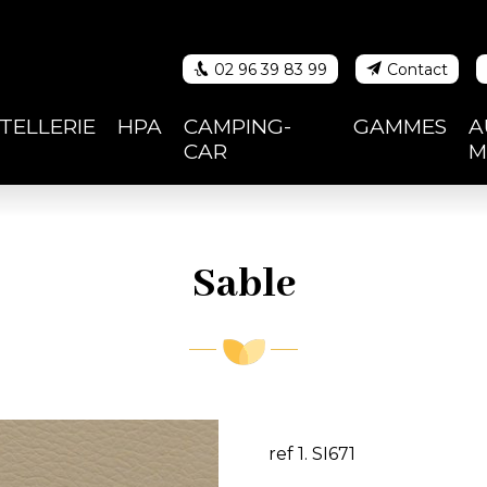
02 96 39 83 99
Contact
eil
TELLERIE
HPA
CAMPING-
GAMMES
A
CAR
M
u
Sable
ref 1. SI671