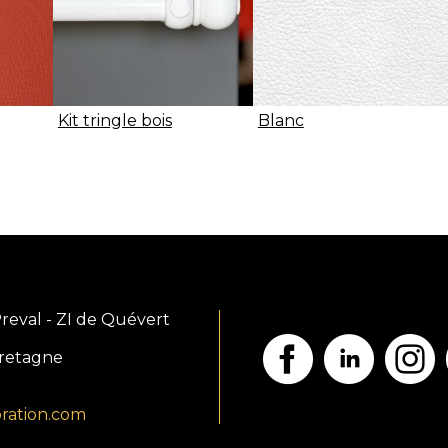
Kit tringle bois
Blanc
reval - ZI de Quévert
Face
Li
Bretagne
9
ration.com